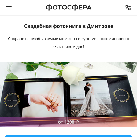
Свадебная
фотокнига
в Дмитрове
Печать фото
Сохраните незабываемые моменты и лучшие
воспоминания о
счастливом дне!
Фотокниги
Календари
Интерьерная печать
Фотоподарки
Багетная мастерская
от 1200
₽
Полиграфия