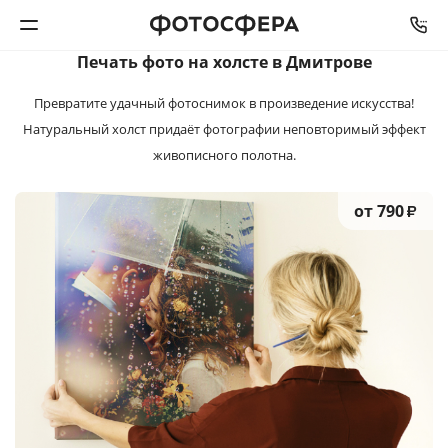
Печать фото на холсте
в Дмитрове
Печать фото
Превратите удачный фотоснимок в произведение искусства!
Натуральный холст придаёт фотографии неповторимый эффект
Фотокниги
живописного полотна.
Календари
от 790
₽
Интерьерная печать
Фотоподарки
Багетная мастерская
Полиграфия