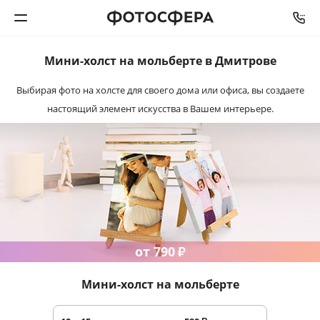
Мини-холст
на мольберте в Дмитрове
Печать фото
Выбирая фото на холсте для своего дома или офиса, вы создаете
настоящий элемент искусства
в Вашем интерьере.
Фотокниги
Календари
Интерьерная печать
Фотоподарки
от 790
₽
Багетная мастерская
Мини-холст на мольберте
Полиграфия