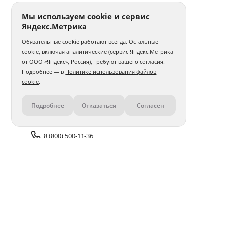
Мы используем cookie и сервис
Яндекс.Метрика
Обязательные cookie работают всегда. Остальные
cookie, включая аналитические (сервис Яндекс.Метрика
от ООО «Яндекс», Россия), требуют вашего согласия.
Подробнее — в
Политике использования файлов
cookie
.
Подробнее
Отказаться
Согласен
Контакты
8 (800) 500-11-36
Задать вопрос поддержке
Доставка и оплата
Помощь
Оплата онлайн
Политика обработки
персональных данных
Адреса салонов