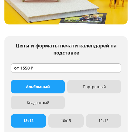
Услуги и сервис
Магазин
Цены и форматы
печати календарей на
подставке
от
1550
₽
Альбомный
Портретный
Квадратный
18x13
10x15
12x12