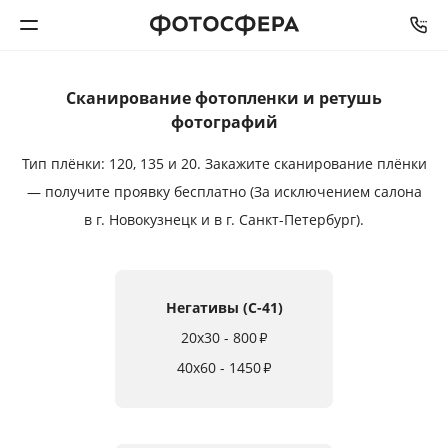
Сканирование фотопленки и ретушь
Печать фото
фотографий
Фотокниги
Тип плёнки: 120, 135 и 20.
Закажите сканирование плёнки
— получите проявку бесплатно (За исключением салона
Календари
в г. Новокузнецк и в г. Санкт-Петербург).
Интерьерная печать
Негативы (C-41)
Фотоподарки
20x30 - 800
₽
Багетная мастерская
40x60 - 1450
₽
Полиграфия