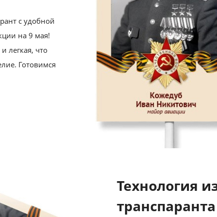
рант с удобной
кции на 9 мая!
и легкая, что
елие. Готовимся
Технология и
транспаранта