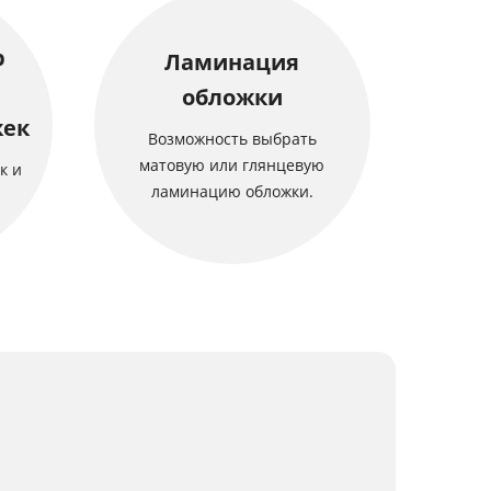
р
Ламинация
обложки
жек
Возможность выбрать
матовую или глянцевую
к и
ламинацию обложки.