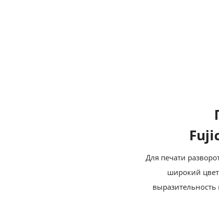
Fuji
Для печати развор
широкий цвето
выразительность и