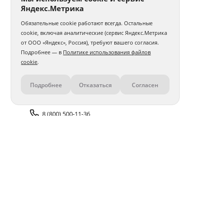
Яндекс.Метрика
Обязательные cookie работают всегда. Остальные
cookie, включая аналитические (сервис Яндекс.Метрика
от ООО «Яндекс», Россия), требуют вашего согласия.
Подробнее — в
Политике использования файлов
cookie
.
Подробнее
Отказаться
Согласен
Контакты
8 (800) 500-11-36
Задать вопрос поддержке
Доставка и оплата
Помощь
Оплата онлайн
Политика обработки
персональных данных
Адреса салонов
Блог