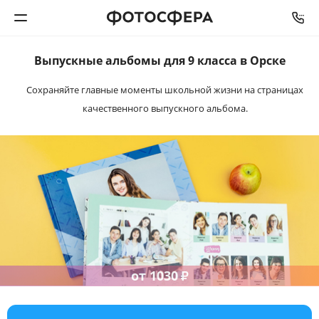
Выпускные альбомы
для 9 класса в Орске
Печать фото
Сохраняйте главные моменты школьной жизни на
страницах
качественного выпускного альбома.
Фотокниги
Календари
Интерьерная печать
Фотоподарки
Багетная мастерская
от
1030
₽
Полиграфия