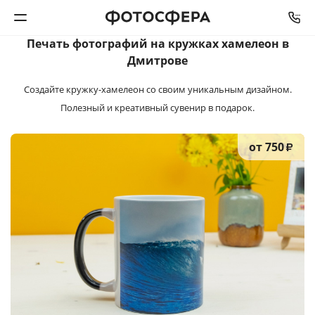
Печать фотографий на кружках хамелеон в
Дмитрове
Печать фото
Создайте кружку-хамелеон со своим уникальным дизайном.
Фотокниги
Полезный и креативный сувенир в подарок.
Календари
от 750
₽
Интерьерная печать
Фотоподарки
Багетная мастерская
Полиграфия