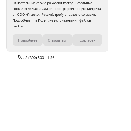
Обязательные cookie работают всегда. Остальные
cookie, включая аналитические (сервис Яндекс.Метрика
от ООО «Яндекс», Россия), требуют вашего согласия.
Подробнее — в
Политике использования файлов
cookie
.
Подробнее
Отказаться
Согласен
Контакты
8 (800) 500-11-36
Задать вопрос поддержке
Доставка и оплата
Помощь
Оплата онлайн
Политика обработки
персональных данных
Адреса салонов
Блог