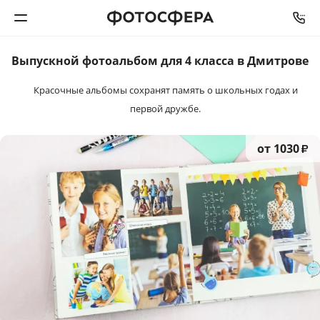
Выпускной фотоальбом
для
4 класса в Дмитрове
Печать фото
Красочные альбомы сохранят память
о школьных годах и
первой дружбе.
Фотокниги
Календари
от 1030
₽
Интерьерная печать
Фотоподарки
Багетная мастерская
Полиграфия