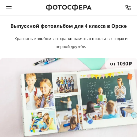
Выпускной фотоальбом
для
4 класса в Орске
Печать фото
Красочные альбомы сохранят память
о школьных годах и
первой дружбе.
Фотокниги
Календари
от 1030
₽
Интерьерная печать
Фотоподарки
Багетная мастерская
Полиграфия