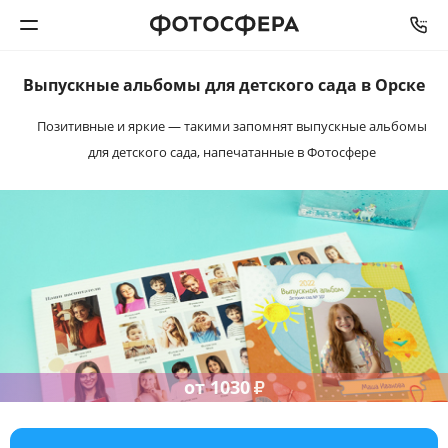
Выпускные альбомы
для детского сада в Орске
Печать фото
Позитивные и яркие — такими запомнят
выпускные альбомы
для детского сада,
напечатанные в Фотосфере
Фотокниги
Календари
Интерьерная печать
Фотоподарки
Багетная мастерская
от
1030
₽
Полиграфия