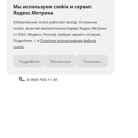
Мы используем cookie и сервис
Яндекс.Метрика
Обязательные cookie работают всегда. Остальные
cookie, включая аналитические (сервис Яндекс.Метрика
от ООО «Яндекс», Россия), требуют вашего согласия.
Подробнее — в
Политике использования файлов
cookie
.
Подробнее
Отказаться
Согласен
Контакты
8 (800) 500-11-36
Задать вопрос поддержке
Доставка и оплата
Помощь
Оплата онлайн
Политика обработки
персональных данных
Адреса салонов